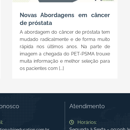
Novas Abordagens em câncer
de próstata
A abordagem do câncer de próstata tem
mudado radicalmente e de forma muito
rápida nos últimos anos. Na parte de
imagem a chegada do PET-PSMA trouxe
muita informação e melhor seleção para
os pacientes com [...]
Conosco
Atendimento
l:
Horários:
Segunda à Sexta – 09:00h à
tion@bioeducation.com.br