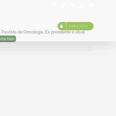
Facebook
Instagram
X
LinkedIn
YouTube
Área BIO
Contato
ÁREA EAD
 Paulista de Oncologia. Ex presidente e atual
Veja Mais