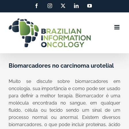
Ir
Facebook
Instagram
X
LinkedIn
YouTube
para
o
conteúdo
Biomarcadores no carcinoma urotelial
Muito se discute sobre biomarcadores em
oncologia, sua importância e como pode ser usado
para definir a melhor terapia. Biomarcador é uma
molécula encontrada no sangue, em qualquer
fluído, célula ou tecido sendo um sinal de um
processo normal ou anormal. Existem diversos
biomarcadores, o que pode incluir proteínas, ácido