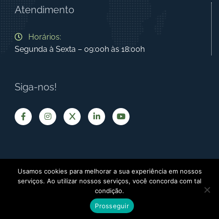
Atendimento
Horários:
Segunda à Sexta – 09:00h às 18:00h
Siga-nos!
Usamos cookies para melhorar a sua experiência em nossos
Termos de Uso
|
Política de Privacidade
serviços. Ao utilizar nossos serviços, você concorda com tal
condição.
BIO - Brazilian Information Oncology
| ©
2026 - Todos os direitos
Newslink
reservados | Desenvolvido por:
Prosseguir