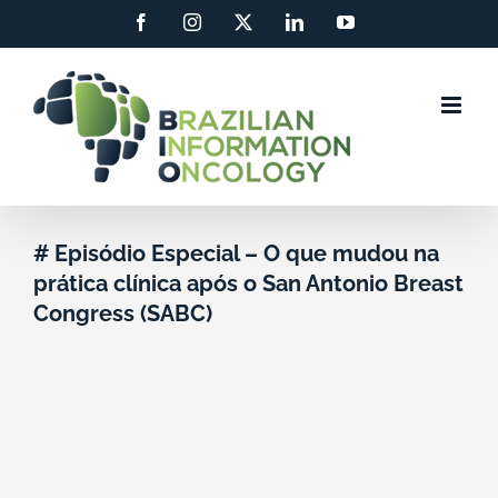
Ir
Facebook
Instagram
X
LinkedIn
YouTube
para
o
conteúdo
# Episódio Especial – O que mudou na
prática clínica após o San Antonio Breast
Congress (SABC)