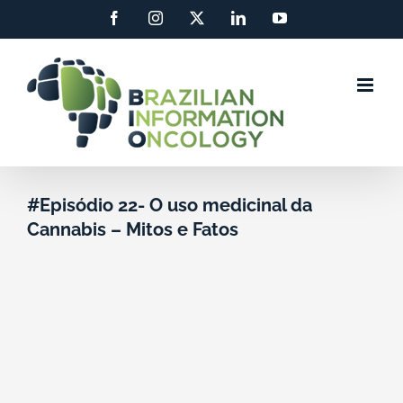
Ir
Facebook
Instagram
X
LinkedIn
YouTube
para
o
conteúdo
#Episódio 22- O uso medicinal da
Cannabis – Mitos e Fatos