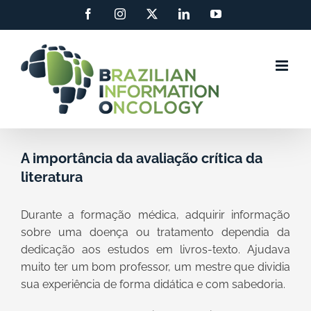
Ir
Facebook
Instagram
X
LinkedIn
YouTube
para
o
conteúdo
A importância da avaliação crítica da
literatura
Durante a formação médica, adquirir informação
sobre uma doença ou tratamento dependia da
dedicação aos estudos em livros-texto. Ajudava
muito ter um bom professor, um mestre que dividia
sua experiência de forma didática e com sabedoria.