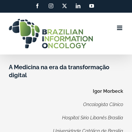
Ir
Facebook
Instagram
X
LinkedIn
YouTube
para
o
conteúdo
A Medicina na era da transformação
digital
Igor Morbeck
Oncologista Clínico
Hospital Sírio Libanês Brasília
Universidade Católica de Brasília